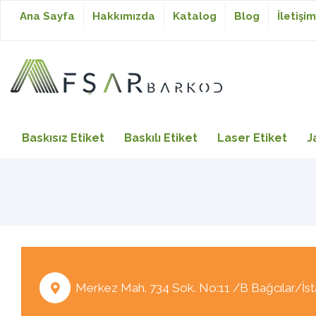
Ana Sayfa
Hakkımızda
Katalog
Blog
İletişim
Baskısız Etiket
Baskısız Etiket
Baskılı Etiket
Laser Etiket
J
Baskılı Etiket
Laser Etiket
Japon Akmaz Yıkama
Merkez Mah. 734 Sok. No:11 /B Bağcılar/İst
Talimatı