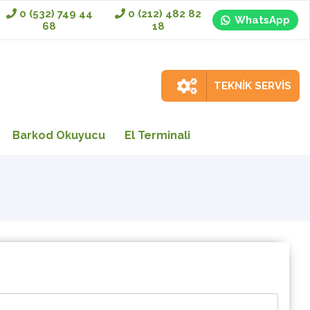
0 (532) 749 44
0 (212) 482 82
WhatsApp
68
18
TEKNİK SERVİS
Barkod Okuyucu
El Terminali