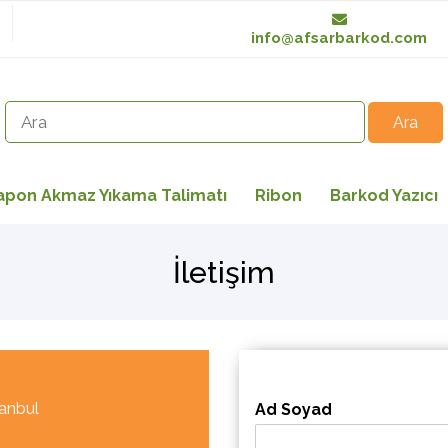
info@afsarbarkod.com
apon Akmaz Yıkama Talimatı
Ribon
Barkod Yazıcı
İletişim
anbul
Ad Soyad