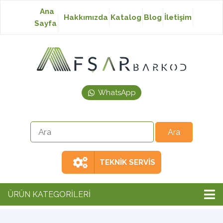
Ana
Hakkımızda
Katalog
Blog
İletişim
Sayfa
Baskısız Etiket
Baskılı Etiket
WhatsApp
Laser Etiket
Japon Akmaz Yıkama
Talimatı
TEKNİK SERVİS
Ribon
ÜRÜN KATEGORİLERİ
Barkod Yazıcı