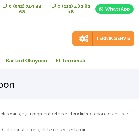
0 (532) 749 44
0 (212) 482 82
WhatsApp
68
18
TEKNİK SERVİS
Barkod Okuyucu
El Terminali
ibon
kkebin çeşitli pigmentlerle renklendirilmesi sonucu oluşur.
) gibi renkleri en çok tercih edilenlerdir.