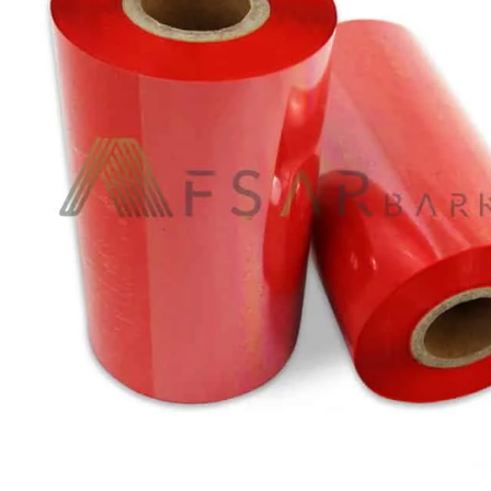
Ribon
Barkod Yazıcı
Barkod Okuyucu
El Terminali