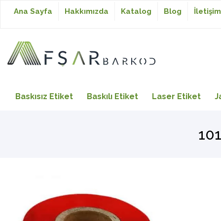
Ana Sayfa
Hakkımızda
Katalog
Blog
İletişim
Baskısız Etiket
Baskısız Etiket
Baskılı Etiket
Laser Etiket
J
Baskılı Etiket
101
Laser Etiket
Japon Akmaz Yıkama
Talimatı