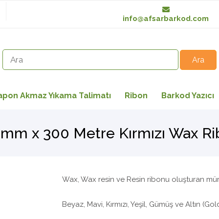
info@afsarbarkod.com
apon Akmaz Yıkama Talimatı
Ribon
Barkod Yazıcı
mm x 300 Metre Kırmızı Wax R
Wax, Wax resin ve Resin ribonu oluşturan müre
Beyaz, Mavi, Kırmızı, Yeşil, Gümüş ve Altın (Gold