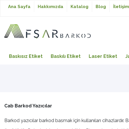
Ana Sayfa
Hakkımızda
Katalog
Blog
İletişim
Baskısız Etiket
Baskısız Etiket
Baskılı Etiket
Laser Etiket
J
Baskılı Etiket
Laser Etiket
Cab Barkod Yazıcılar
Japon Akmaz Yıkama
Talimatı
Barkod yazıcılar barkod basmak için kullanılan cihazlardır. B