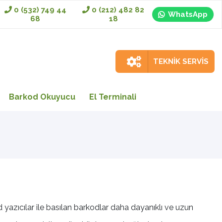
0 (532) 749 44
0 (212) 482 82
WhatsApp
68
18
TEKNİK SERVİS
Barkod Okuyucu
El Terminali
d yazıcılar ile basılan barkodlar daha dayanıklı ve uzun