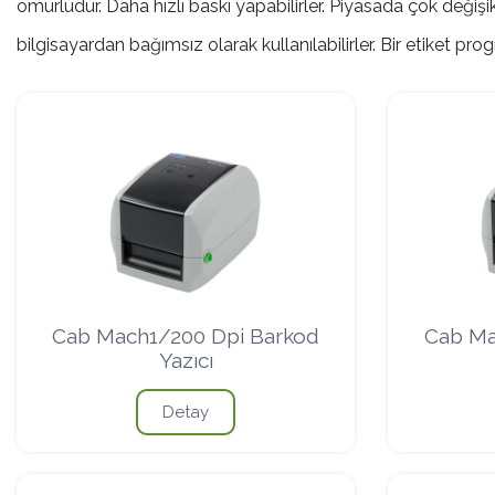
ömürlüdür. Daha hızlı baskı yapabilirler. Piyasada çok deği
bilgisayardan bağımsız olarak kullanılabilirler. Bir etiket pro
Ribon
Barkod Yazıcı
Barkod Okuyucu
Cab Mach1/200 Dpi Barkod
Cab Ma
El Terminali
Yazıcı
Detay