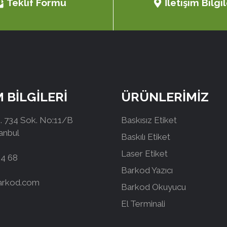
Teklif Formu
İletişim Bilgil
M BİLGİLERİ
ÜRÜNLERİMİZ
 734 Sok. No:11/B
Baskısız Etiket
tanbul
Baskılı Etiket
Laser Etiket
44 68
Barkod Yazıcı
arkod.com
Barkod Okuyucu
El Terminali