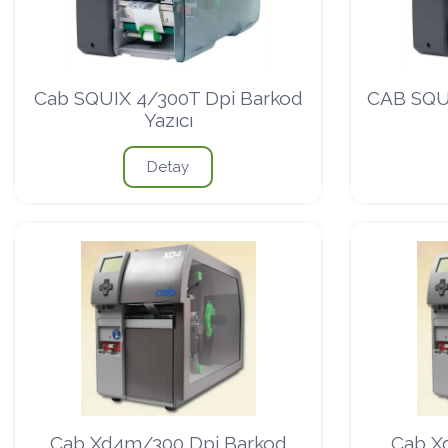
Cab SQUIX 4/300T Dpi Barkod
CAB SQU
Yazıcı
Detay
Cab Xd4m/300 Dpi Barkod
Cab X