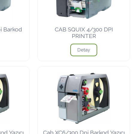
i Barkod
CAB SQUIX 4/300 DPI
PRINTER
Detay
od Yazıcı
Cab XC6/300 Dpi Barkod Yazıcı