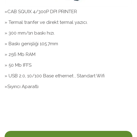
»CAB SQUIX 4/300P DPI PRINTER
» Termal tranfer ve direkt termal yazıcı.
» 300 mm/sn baskı hızı.
» Baskı genişliği 105.7mm
» 256 Mb RAM
» 50 Mb IFFS
» USB 2.0, 10/100 Base ethernet , Standart Wifi
»Sıyırıcı Aparatlı