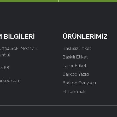
M BİLGİLERİ
ÜRÜNLERİMİZ
 734 Sok. No:11/B
Baskısız Etiket
tanbul
Baskılı Etiket
Laser Etiket
44 68
Barkod Yazıcı
arkod.com
Barkod Okuyucu
El Terminali