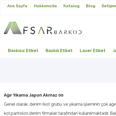
Ana Sayfa
Hakkımızda
Katalog
Blog
İletişim
Baskısız Etiket
Baskısız Etiket
Baskılı Etiket
Laser Etiket
J
Baskılı Etiket
Laser Etiket
Ağır Yıkama Japon Akmaz 00
Japon Akmaz Yıkama
Genel olarak, denim (kot grubu ve yıkama işleminin çok ağır
Talimatı
kot,pantolon,denim firmaları tarafından kullanılmaktadır. Bar