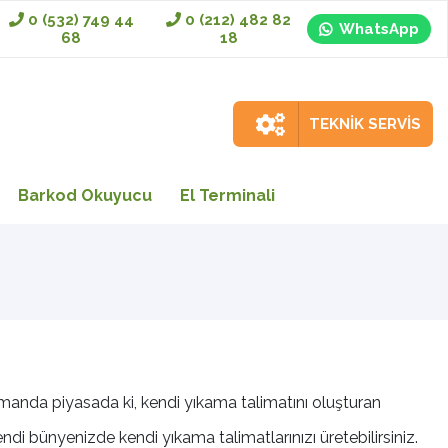
0 (532) 749 44
0 (212) 482 82
WhatsApp
68
18
TEKNİK SERVİS
Barkod Okuyucu
El Terminali
manda piyasada ki, kendi yıkama talimatını oluşturan
di bünyenizde kendi yıkama talimatlarınızı üretebilirsiniz.