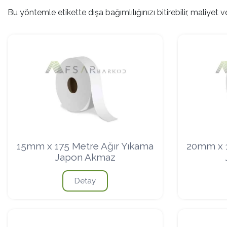
Bu yöntemle etikette dışa bağımlılığınızı bitirebilir, maliyet
Ribon
Barkod Yazıcı
Barkod Okuyucu
15mm x 175 Metre Ağır Yıkama
20mm x 1
Japon Akmaz
El Terminali
Detay