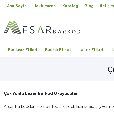
Ana Sayfa
Hakkımızda
Katalog
Blog
İletişim
Baskısız Etiket
Baskısız Etiket
Baskılı Etiket
Laser Etiket
J
Baskılı Etiket
Ç
Laser Etiket
Çok Yönlü Lazer Barkod Okuyucular
Japon Akmaz Yıkama
Talimatı
Afşar Barkoddan Hemen Tedarik Edebilirsiniz Sipariş Vermek