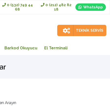
0 (532) 749 44
0 (212) 482 82
WhatsApp
68
18
TEKNİK SERVİS
Barkod Okuyucu
El Terminali
ar
en Arayın