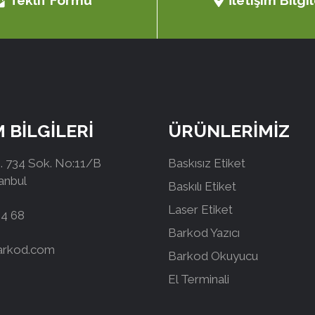
Teklif Formu
İletişim Bilgil
M BİLGİLERİ
ÜRÜNLERİMİZ
 734 Sok. No:11/B
Baskısız Etiket
tanbul
Baskılı Etiket
Laser Etiket
44 68
Barkod Yazıcı
arkod.com
Barkod Okuyucu
El Terminali