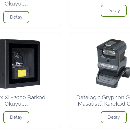
Okuyucu
Detay
Detay
x XL-2000 Barkod
Datalogic Gryphon 
Okuyucu
Masaüstü Karekod 
Detay
Detay