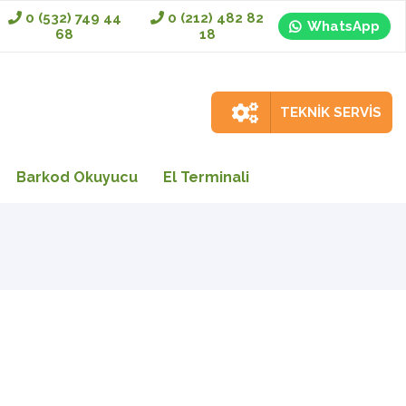
0 (532) 749 44
0 (212) 482 82
WhatsApp
68
18
TEKNİK SERVİS
Barkod Okuyucu
El Terminali