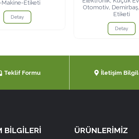
Elektronik, Küçük Ev 
-Makine-Etiketi
Otomotiv, Demirbaş
Etiketi
Detay
Detay
Teklif Formu
İletişim Bilgil
M BİLGİLERİ
ÜRÜNLERİMİZ