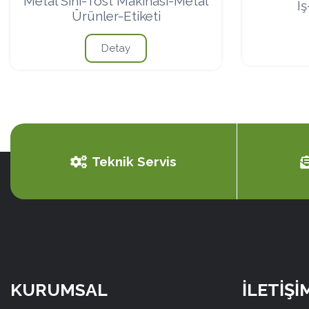
Metal Sini-Tost Makinası-Metal
İş
Ürünler-Etiketi
Detay
Teknik Servis
KURUMSAL
İLETİŞİ