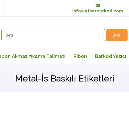
info@afsarbarkod.com
apon Akmaz Yıkama Talimatı
Ribon
Barkod Yazıcı
Metal-İs Baskılı Etiketleri