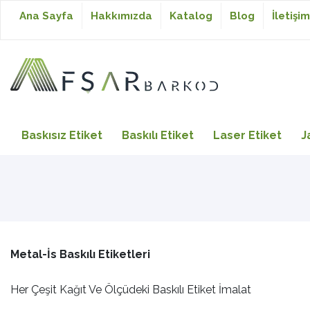
Ana Sayfa
Hakkımızda
Katalog
Blog
İletişim
Baskısız Etiket
Baskısız Etiket
Baskılı Etiket
Laser Etiket
J
Baskılı Etiket
Laser Etiket
Metal-İs Baskılı Etiketleri
Japon Akmaz Yıkama
Talimatı
Her Çeşit Kağıt Ve Ölçüdeki Baskılı Etiket İmalat