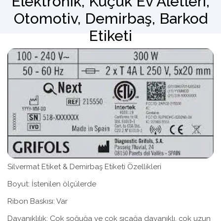
Elektronik, Küçük Ev Aletleri,
Otomotiv, Demirbaş, Barkod
Barkod Okuyucu
Etiketi
El Terminali
Silvermat Etiket & Demirbaş Etiketi Özellikleri
Boyut: İstenilen ölçülerde
Ribon Baskısı: Var
Dayanıklılık: Çok soğuğa ve çok sıcağa dayanıklı, çok uzun