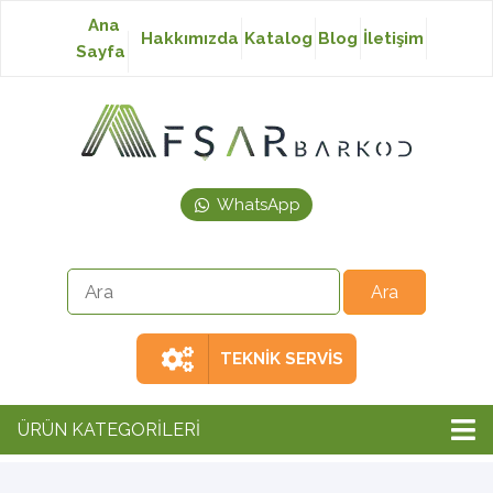
Ana
Hakkımızda
Katalog
Blog
İletişim
Sayfa
Baskısız Etiket
Baskılı Etiket
WhatsApp
Laser Etiket
Japon Akmaz Yıkama
Talimatı
TEKNİK SERVİS
Ribon
ÜRÜN KATEGORİLERİ
Barkod Yazıcı