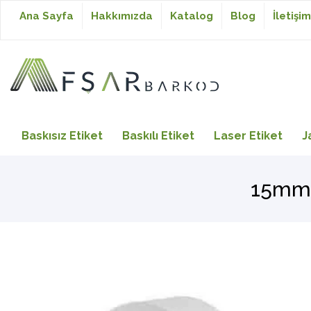
Ana Sayfa
Hakkımızda
Katalog
Blog
İletişim
Baskısız Etiket
Baskısız Etiket
Baskılı Etiket
Laser Etiket
J
Baskılı Etiket
15mm 
Laser Etiket
Japon Akmaz Yıkama
Talimatı