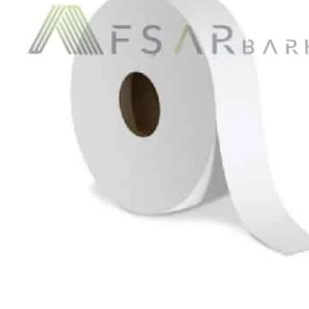
Ribon
Barkod Yazıcı
Barkod Okuyucu
El Terminali