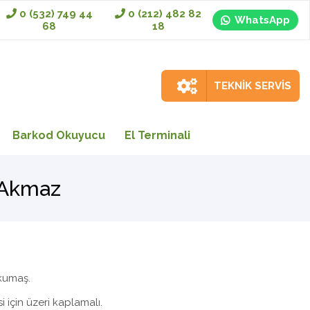
0 (532) 749 44
0 (212) 482 82
WhatsApp
68
18
TEKNİK SERVİS
Barkod Okuyucu
El Terminali
 Akmaz
 kumaş.
 için üzeri kaplamalı.