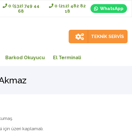
0 (532) 749 44
0 (212) 482 82
WhatsApp
68
18
TEKNİK SERVİS
Barkod Okuyucu
El Terminali
 Akmaz
 kumaş.
 için üzeri kaplamalı.