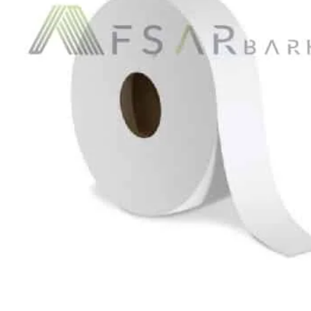
Ribon
Barkod Yazıcı
Barkod Okuyucu
El Terminali