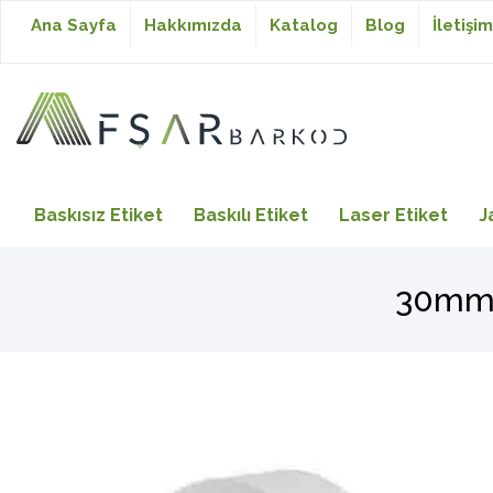
Ana Sayfa
Hakkımızda
Katalog
Blog
İletişim
Baskısız Etiket
Baskısız Etiket
Baskılı Etiket
Laser Etiket
J
Baskılı Etiket
30mm 
Laser Etiket
Japon Akmaz Yıkama
Talimatı