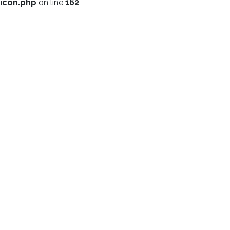
icon.php
on line
162