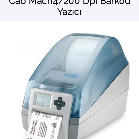
Cab Mach4/200 Dpi Barkod
Yazıcı
Barkod Okuyucu
El Terminali