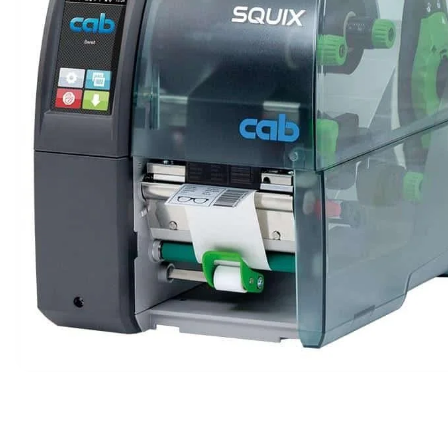
Ribon
Barkod Yazıcı
Barkod Okuyucu
El Terminali