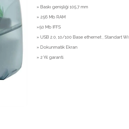
» Baskı genişliği 105.7 mm
» 256 Mb RAM
»50 Mb IFFS
» USB 2.0, 10/100 Base ethernet , Standart Wif
» Dokunmatik Ekran
» 2 Yıl garanti.