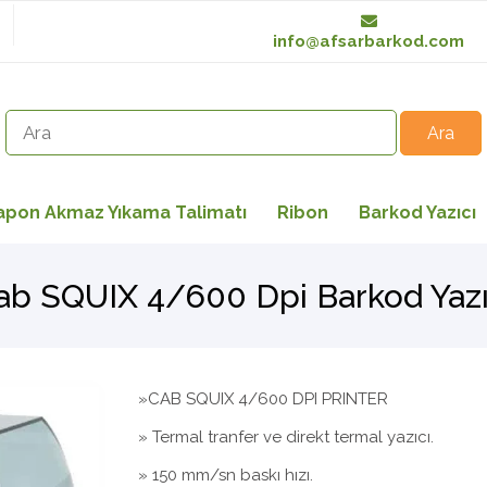
info@afsarbarkod.com
apon Akmaz Yıkama Talimatı
Ribon
Barkod Yazıcı
ab SQUIX 4/600 Dpi Barkod Yazı
»CAB SQUIX 4/600 DPI PRINTER
» Termal tranfer ve direkt termal yazıcı.
» 150 mm/sn baskı hızı.