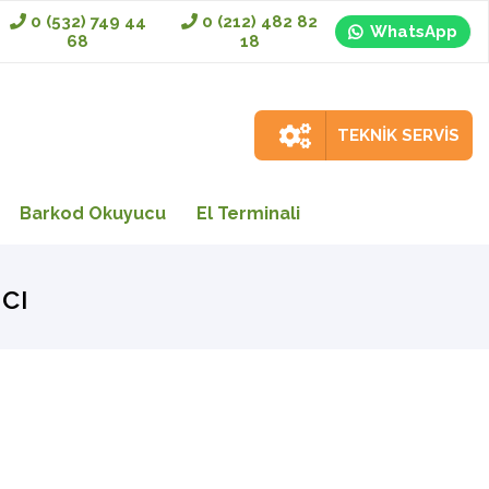
0 (532) 749 44
0 (212) 482 82
WhatsApp
68
18
TEKNİK SERVİS
Barkod Okuyucu
El Terminali
cı