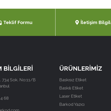
Teklif Formu
İletişim Bilgil
M BİLGİLERİ
ÜRÜNLERİMİZ
 734 Sok. No:11/B
Baskısız Etiket
tanbul
Baskılı Etiket
Laser Etiket
44 68
Barkod Yazıcı
arkod.com