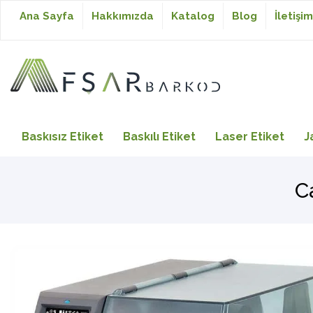
Ana Sayfa
Hakkımızda
Katalog
Blog
İletişim
Baskısız Etiket
Baskısız Etiket
Baskılı Etiket
Laser Etiket
J
Baskılı Etiket
C
Laser Etiket
Japon Akmaz Yıkama
Talimatı