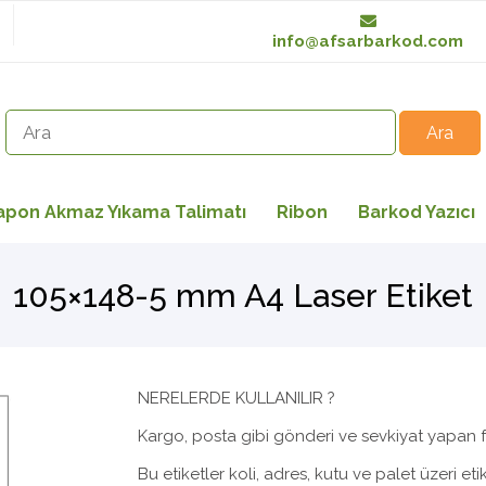
info@afsarbarkod.com
apon Akmaz Yıkama Talimatı
Ribon
Barkod Yazıcı
105×148-5 mm A4 Laser Etiket
NERELERDE KULLANILIR ?
Kargo, posta gibi gönderi ve sevkiyat yapan fir
Bu etiketler koli, adres, kutu ve palet üzeri etik