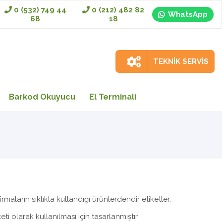
0 (532) 749 44
0 (212) 482 82
WhatsApp
68
18
TEKNİK SERVİS
Barkod Okuyucu
El Terminali
maların sıklıkla kullandığı ürünlerdendir etiketler.
eti olarak kullanılması için tasarlanmıştır.