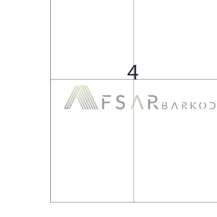
Ribon
Barkod Yazıcı
Barkod Okuyucu
El Terminali