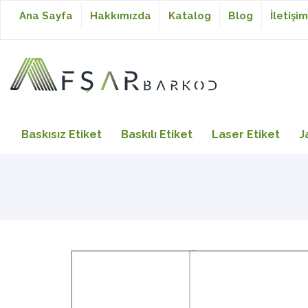
Ana Sayfa
Hakkımızda
Katalog
Blog
İletişim
Baskısız Etiket
Baskısız Etiket
Baskılı Etiket
Laser Etiket
J
Baskılı Etiket
Laser Etiket
Japon Akmaz Yıkama
Talimatı