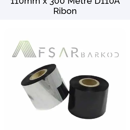
110mm x 300 Metre D110A
Ribon
Barkod Okuyucu
El Terminali