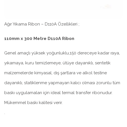
Ağır Yıkama Ribon – D110A Özellikleri ;
110mm x 300 Metre D110A Ribon
Genel amaçlı yüksek yoğunluklu,150 dereceye kadar ısıya,
yıkamaya, kuru temizlemeye, ütüye dayanıklı, sentetik
malzemelerde kimyasal, dış şartlara ve alkol testine
dayanıklı, statiklenme yapmayan kalıcı olması zorunlu tüm
baskı uygulamaları için ideal termal transfer ribonudur.
Mükemmel baskı kalitesi verir.
.