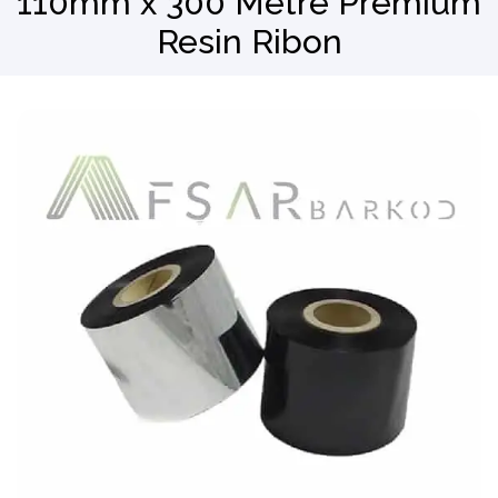
110mm x 300 Metre Premıum
Resin Ribon
Barkod Okuyucu
El Terminali