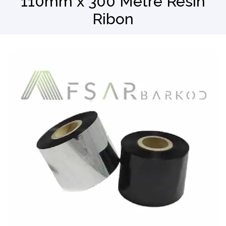
110mm x 300 Metre Resin
Ribon
Barkod Okuyucu
El Terminali