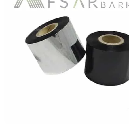
Ribon
Barkod Yazıcı
Barkod Okuyucu
El Terminali