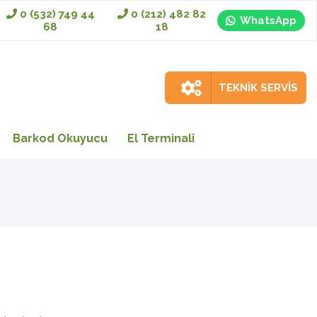
0 (532) 749 44
0 (212) 482 82
WhatsApp
68
18
TEKNİK SERVİS
Barkod Okuyucu
El Terminali