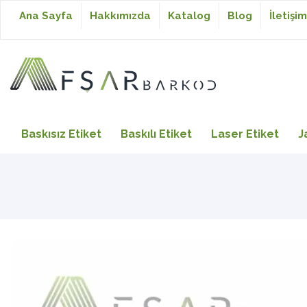
Ana Sayfa
Hakkımızda
Katalog
Blog
İletişim
Baskısız Etiket
Baskısız Etiket
Baskılı Etiket
Laser Etiket
J
Baskılı Etiket
Laser Etiket
Japon Akmaz Yıkama
Talimatı