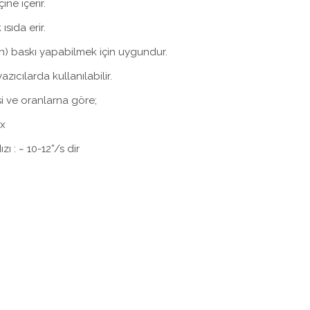
ne içerir.
sıda erir.
on) baskı yapabilmek için uygundur.
ıcılarda kullanılabilir.
si ve oranlarna göre;
x
ı : ~ 10-12”/s dir