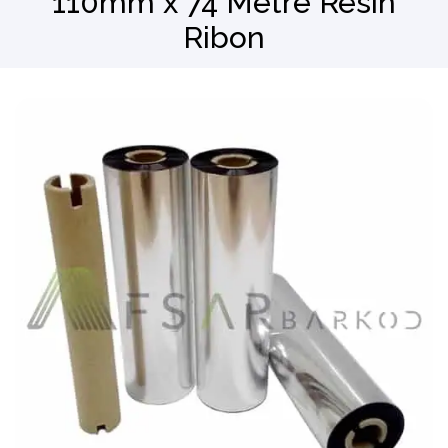
110mm x 74 Metre Resin
Ribon
Barkod Okuyucu
El Terminali