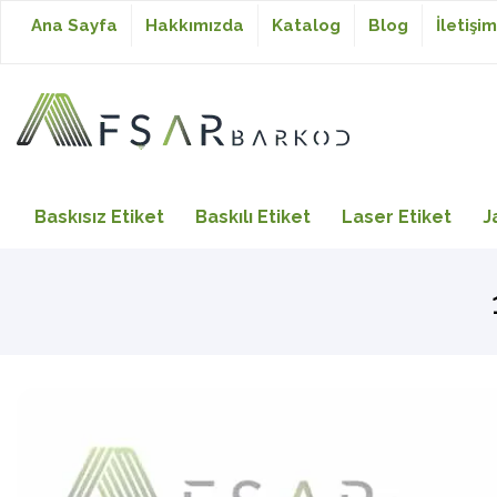
Ana Sayfa
Hakkımızda
Katalog
Blog
İletişim
Baskısız Etiket
Baskısız Etiket
Baskılı Etiket
Laser Etiket
J
Baskılı Etiket
Laser Etiket
Japon Akmaz Yıkama
Talimatı