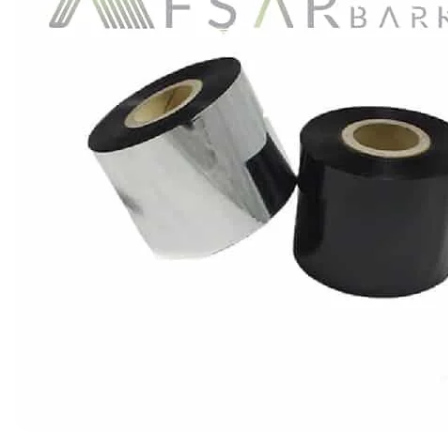
Ribon
Barkod Yazıcı
Barkod Okuyucu
El Terminali