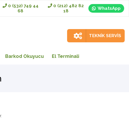
0 (532) 749 44
0 (212) 482 82
WhatsApp
68
18
TEKNİK SERVİS
Barkod Okuyucu
El Terminali
n
r.