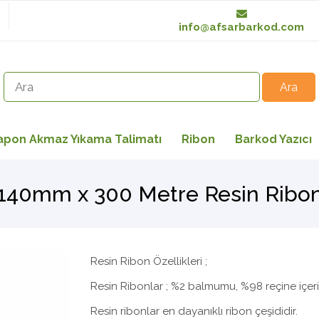
info@afsarbarkod.com
apon Akmaz Yıkama Talimatı
Ribon
Barkod Yazıcı
140mm x 300 Metre Resin Ribo
Resin Ribon Özellikleri ;
Resin Ribonlar ; %2 balmumu, %98 reçine içeri
Resin ribonlar en dayanıklı ribon çeşididir.