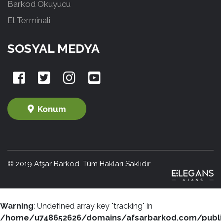
Barkod Okuyucu
El Terminali
SOSYAL MEDYA
Konum
© 2019 Afşar Barkod. Tüm Hakları Saklıdır.
Warning
: Undefined array key "tracking" in
/home/u748652626/domains/afsarbarkod.com/publ