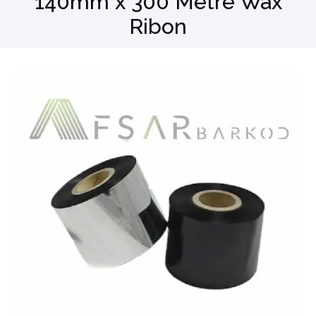
140mm x 300 Metre Wax
Ribon
Barkod Okuyucu
El Terminali