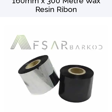
160mm x 300 Metre Wax
Resin Ribon
Barkod Okuyucu
El Terminali