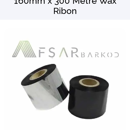
160mm x 300 Metre Wax
Ribon
Barkod Okuyucu
El Terminali