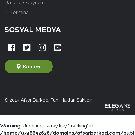
Barkod Okuyucu
El Terminali
SOSYAL MEDYA
Konum
© 2019 Afşar Barkod. Tüm Hakları Saklıdır.
Warning
: Undefined array key "tracking" in
/home/u748652626/domains/afsarbarkod.com/publ