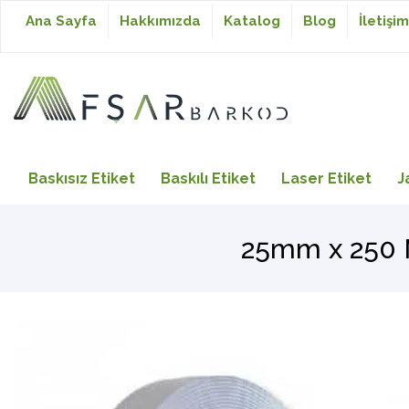
Ana Sayfa
Hakkımızda
Katalog
Blog
İletişim
Baskısız Etiket
Baskısız Etiket
Baskılı Etiket
Laser Etiket
J
Baskılı Etiket
25mm x 250 
Laser Etiket
Japon Akmaz Yıkama
Talimatı