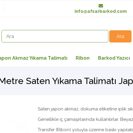
info@afsarbarkod.com
apon Akmaz Yıkama Talimatı
Ribon
Barkod Yazıcı
Metre Saten Yıkama Talimatı Ja
Saten japon akmaz, dokuma etiketine iplik sıkışt
Genellikle iç çamaşırlarında kullanılırlar. Be
Transfer (Ribon) yoluyla üzerine baskı yapılabil