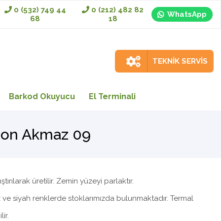
0 (532) 749 44
0 (212) 482 82
WhatsApp
68
18
TEKNİK SERVİS
Barkod Okuyucu
El Terminali
pon Akmaz 09
ırılarak üretilir. Zemin yüzeyi parlaktır.
yaz ve siyah renklerde stoklarımızda bulunmaktadır. Termal
ir.