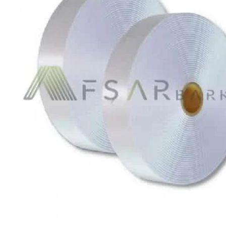
Ribon
Barkod Yazıcı
Barkod Okuyucu
El Terminali