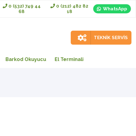
0 (532) 749 44
0 (212) 482 82
WhatsApp
68
18
TEKNİK SERVİS
Barkod Okuyucu
El Terminali
n