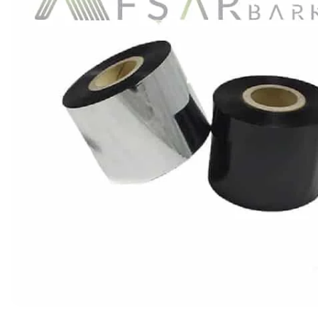
Ribon
Barkod Yazıcı
Barkod Okuyucu
El Terminali