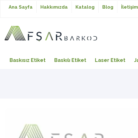
Ana Sayfa
Hakkımızda
Katalog
Blog
İletişim
Baskısız Etiket
Baskısız Etiket
Baskılı Etiket
Laser Etiket
J
Baskılı Etiket
Laser Etiket
Japon Akmaz Yıkama
Talimatı