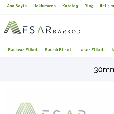
Ana Sayfa
Hakkımızda
Katalog
Blog
İletişim
Baskısız Etiket
Baskısız Etiket
Baskılı Etiket
Laser Etiket
J
Baskılı Etiket
30mm 
Laser Etiket
Japon Akmaz Yıkama
Talimatı