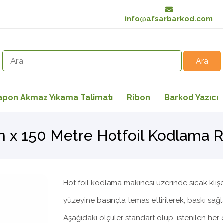
info@afsarbarkod.com
apon Akmaz Yıkama Talimatı
Ribon
Barkod Yazıcı
x 150 Metre Hotfoil Kodlama 
Hot foil kodlama makinesi üzerinde sıcak klişel
yüzeyine basınçla temas ettirilerek, baskı sağl
Aşağıdaki ölçüler standart olup, istenilen her 