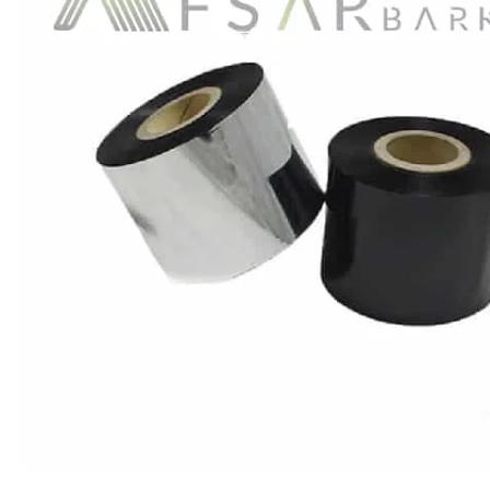
Ribon
Barkod Yazıcı
Barkod Okuyucu
El Terminali