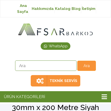
Ana
Hakkımızda
Katalog
Blog
İletişim
Sayfa
Baskısız Etiket
Baskılı Etiket
WhatsApp
Laser Etiket
Japon Akmaz Yıkama
Talimatı
TEKNİK SERVİS
Ribon
ÜRÜN KATEGORİLERİ
30mm x 200 Metre Siyah
Barkod Yazıcı