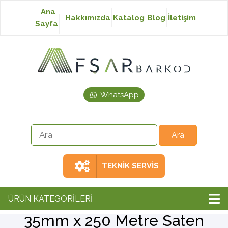
Ana
Hakkımızda
Katalog
Blog
İletişim
Sayfa
Baskısız Etiket
Baskılı Etiket
WhatsApp
Laser Etiket
Japon Akmaz Yıkama
Talimatı
TEKNİK SERVİS
Ribon
ÜRÜN KATEGORİLERİ
35mm x 250 Metre Saten
Barkod Yazıcı