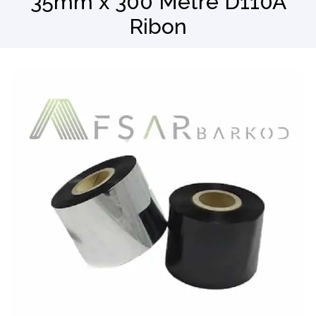
35mm x 300 Metre D110A
Ribon
Barkod Okuyucu
El Terminali