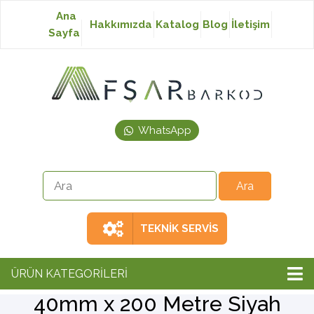
Ana
Hakkımızda
Katalog
Blog
İletişim
Sayfa
Baskısız Etiket
Baskılı Etiket
WhatsApp
Laser Etiket
Japon Akmaz Yıkama
Talimatı
TEKNİK SERVİS
Ribon
ÜRÜN KATEGORİLERİ
40mm x 200 Metre Siyah
Barkod Yazıcı