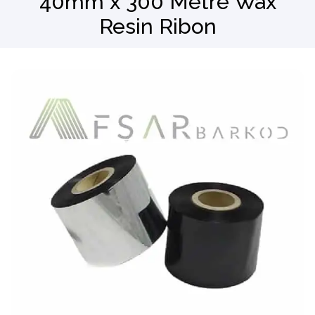
40mm x 300 Metre Wax
Resin Ribon
Barkod Okuyucu
El Terminali