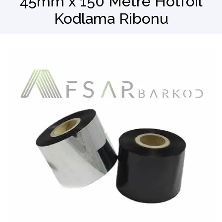
45mm x 150 Metre Hotfoil
Kodlama Ribonu
Barkod Okuyucu
El Terminali