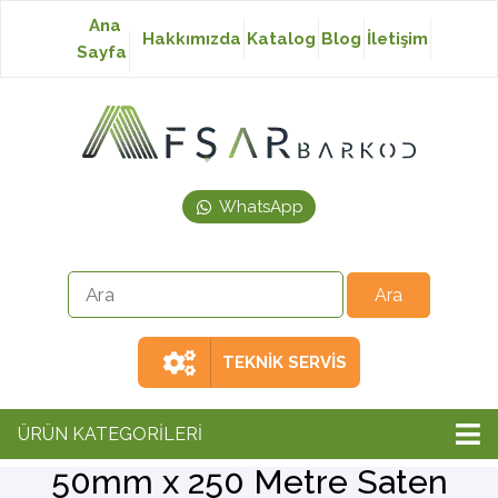
Ana
Hakkımızda
Katalog
Blog
İletişim
Sayfa
Baskısız Etiket
Baskılı Etiket
WhatsApp
Laser Etiket
Japon Akmaz Yıkama
Talimatı
TEKNİK SERVİS
Ribon
ÜRÜN KATEGORİLERİ
50mm x 250 Metre Saten
Barkod Yazıcı