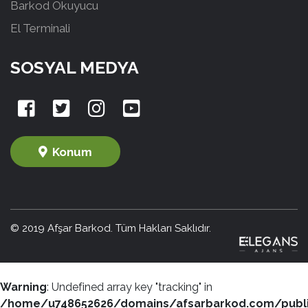
Barkod Okuyucu
El Terminali
SOSYAL MEDYA
Konum
© 2019 Afşar Barkod. Tüm Hakları Saklıdır.
Warning
: Undefined array key "tracking" in
/home/u748652626/domains/afsarbarkod.com/publ