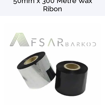
50mm x 300 Metre Wax
Ribon
Barkod Okuyucu
El Terminali