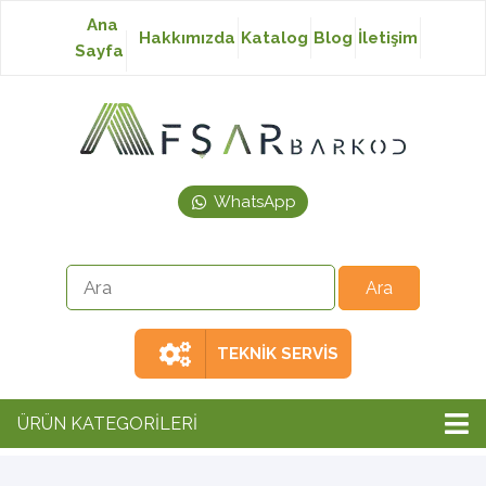
Ana
Hakkımızda
Katalog
Blog
İletişim
Sayfa
Baskısız Etiket
Baskılı Etiket
WhatsApp
Laser Etiket
Japon Akmaz Yıkama
Talimatı
TEKNİK SERVİS
Ribon
ÜRÜN KATEGORİLERİ
Barkod Yazıcı