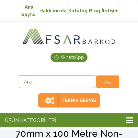
Ana
Hakkımızda
Katalog
Blog
İletişim
Sayfa
Baskısız Etiket
Baskılı Etiket
WhatsApp
Laser Etiket
Japon Akmaz Yıkama
Talimatı
TEKNİK SERVİS
Ribon
ÜRÜN KATEGORİLERİ
70mm x 100 Metre Non-
Barkod Yazıcı