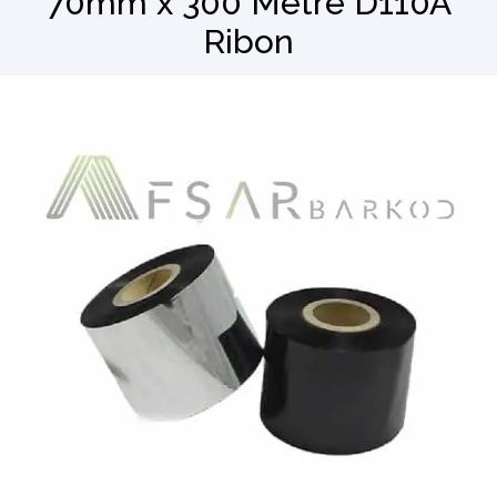
70mm x 300 Metre D110A
Ribon
Barkod Okuyucu
El Terminali