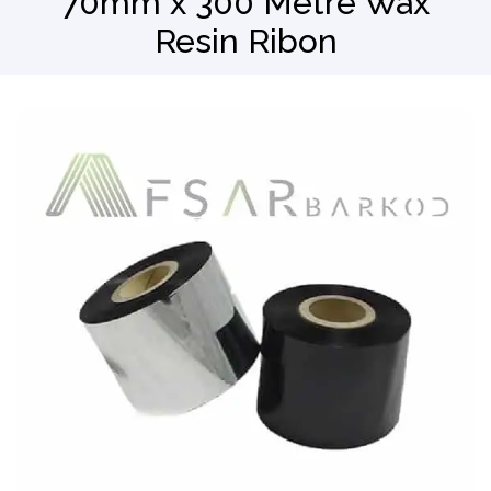
70mm x 300 Metre Wax
Resin Ribon
Barkod Okuyucu
El Terminali