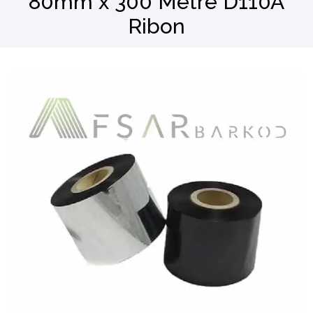
80mm x 300 Metre D110A
Ribon
Barkod Okuyucu
El Terminali