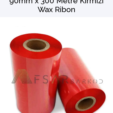
90mm x 300 Metre Kırmızı
Wax Ribon
Barkod Okuyucu
El Terminali