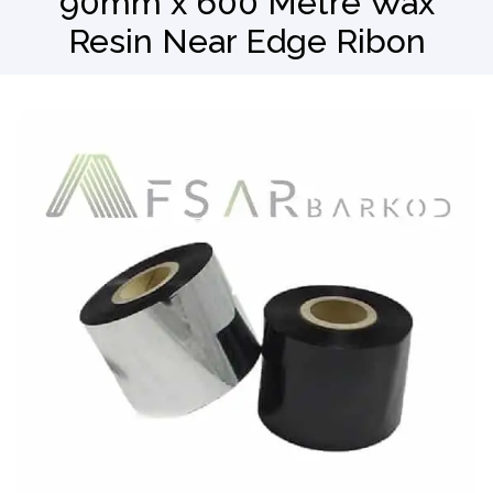
90mm x 600 Metre Wax
Resin Near Edge Ribon
Barkod Okuyucu
El Terminali