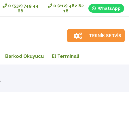
0 (532) 749 44
0 (212) 482 82
WhatsApp
68
18
TEKNİK SERVİS
Barkod Okuyucu
El Terminali
u