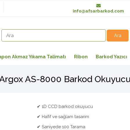
info@afsarbarkod.com
apon Akmaz Yıkama Talimatı
Ribon
Barkod Yazıcı
Argox AS-8000 Barkod Okuyuc
✔ 1D CCD barkod okuyucu
✔ Hafif ve sağlam tasarım
✔ Saniyede 100 Tarama