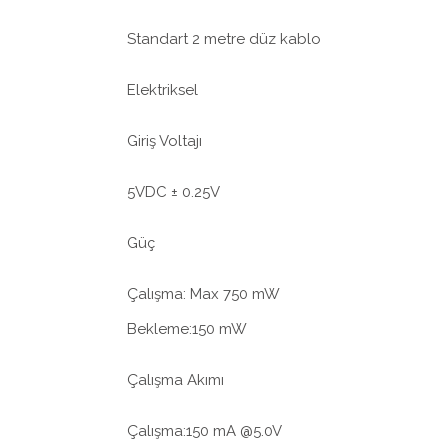
Standart 2 metre düz kablo
Elektriksel
Giriş Voltajı
5VDC ± 0.25V
Güç
Çalışma: Max 750 mW
Bekleme:150 mW
Çalışma Akımı
Çalışma:150 mA @5.0V