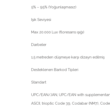
5% ~ 95% (Yoğunlaşmasız)
Işık Seviyesi
Max 20.000 Lux (floresans ışığı)
Darbeler
1,5 metreden düşmeye karşı dizayn edilmiş
Desteklenen Barkod Tipleri
Standart
UPC/EAN/JAN, UPC/EAN with supplementary, J
ASCII, trioptic Code 39, Codabar (NM7), Code 