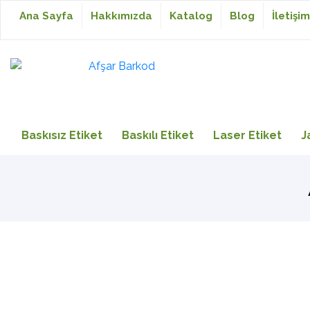
Ana Sayfa
Hakkımızda
Katalog
Blog
İletişim
Baskısız Etiket
Baskısız Etiket
Baskılı Etiket
Laser Etiket
J
Baskılı Etiket
Laser Etiket
Japon Akmaz Yıkama
Talimatı