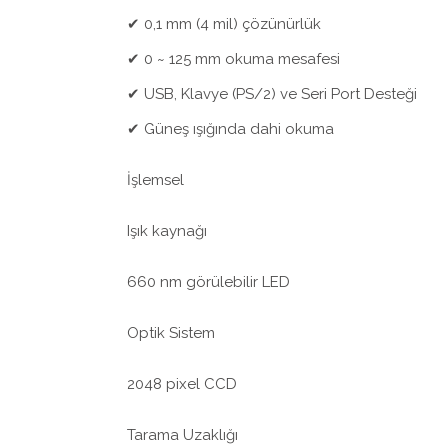
✔ 0,1 mm (4 mil) çözünürlük
✔ 0 ~ 125 mm okuma mesafesi
✔ USB, Klavye (PS/2) ve Seri Port Desteği
✔ Güneş ışığında dahi okuma
İşlemsel
Işık kaynağı
660 nm görülebilir LED
Optik Sistem
2048 pixel CCD
Tarama Uzaklığı