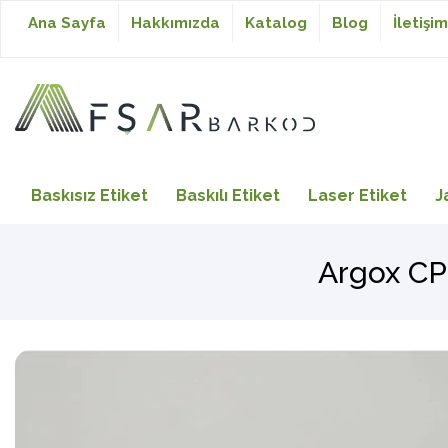
Ana Sayfa
Hakkımızda
Katalog
Blog
İletişim
Baskısız Etiket
Baskısız Etiket
Baskılı Etiket
Laser Etiket
J
Baskılı Etiket
Argox CP
Laser Etiket
Japon Akmaz Yıkama
Talimatı