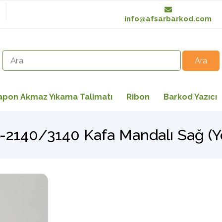
info@afsarbarkod.com
apon Akmaz Yıkama Talimatı
Ribon
Barkod Yazıcı
-2140/3140 Kafa Mandalı Sağ (Ye