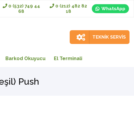
0 (532) 749 44
0 (212) 482 82
WhatsApp
68
18
TEKNİK SERVİS
Barkod Okuyucu
El Terminali
şil) Push