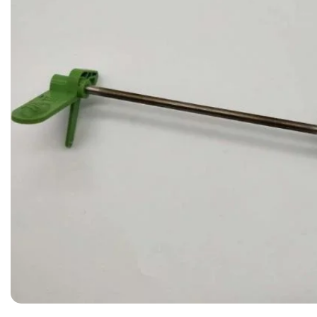
Ribon
Barkod Yazıcı
Barkod Okuyucu
El Terminali