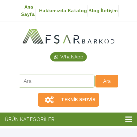
Ana
Hakkımızda
Katalog
Blog
İletişim
Sayfa
Baskısız Etiket
Baskılı Etiket
WhatsApp
Laser Etiket
Japon Akmaz Yıkama
Talimatı
TEKNİK SERVİS
Ribon
ÜRÜN KATEGORİLERİ
Barkod Yazıcı