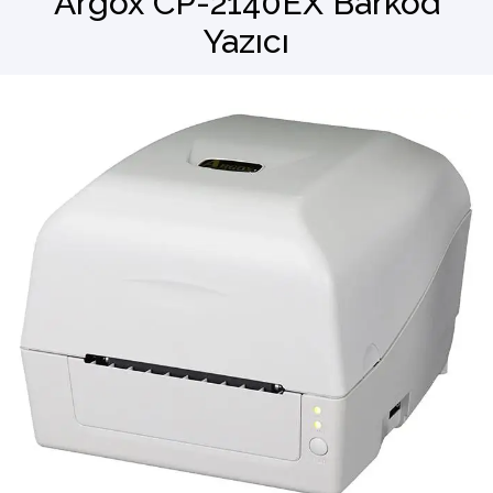
Argox CP-2140EX Barkod
Yazıcı
Barkod Okuyucu
El Terminali