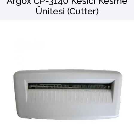
Argox CP-3140 Kesici Kesme
Ünitesi (Cutter)
Barkod Okuyucu
El Terminali