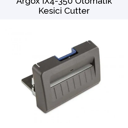
Argox IX4-350 Otomatik
Kesici Cutter
Barkod Okuyucu
El Terminali