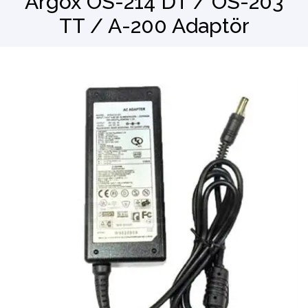
Argox OS-214 DT / OS-203
TT / A-200 Adaptör
Barkod Okuyucu
El Terminali